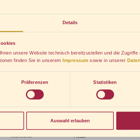
Menge wählen
9,90
€
*
Details
IN DEN WARENKORB
Cookies
nen unsere Website technisch bereitzustellen und die Zugriffe
*
inkl. MwSt., zzgl.
Versandkosten
tionen finden Sie in unserem
Impressum
sowie in unserer
Daten
s ist eine faszinierende Bahn, die auf der sogenannten Meterspur quer
2 Meter hohen Brocken erklimmt und darüber hinaus das romantische
Präferenzen
Statistiken
igen Abbildungen auf 160 Seiten. von Friedrich Metge, Dagmar Mönnecke-
: Schadach
Auswahl erlauben
Rechtliches
Presse