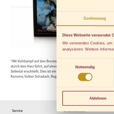
Zustimmung
Diese Webseite verwendet 
Wir verwenden Cookies, um Ih
analysieren. Weitere Informa
Einwilligungsauswahl
"Mit Volldampf auf den Brocken mit den Harzer Schmalspurbahnen" E
durch den Harz führt, auf einer atemberaubenden Strecke den 114
Notwendig
Selketal erschließt. Dies ist ein Buch mit 143 großformatigen, farb
Koroma, Volker Schadach, Regine Schulz • Deutsch/ Englisch • Verlag
Ablehnen
Service
Unternehmen