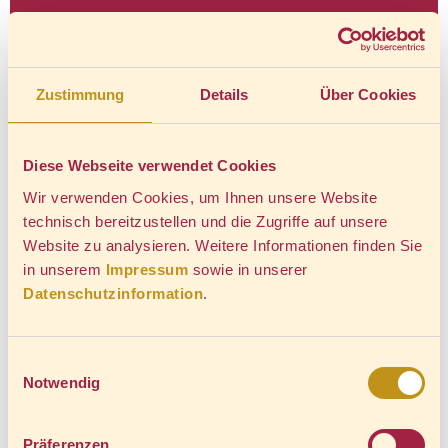
Zustimmung
Details
Über Cookies
Diese Webseite verwendet Cookies
Wir verwenden Cookies, um Ihnen unsere Website
technisch bereitzustellen und die Zugriffe auf unsere
Website zu analysieren. Weitere Informationen finden Sie
HSB-Reiserichtlinien
in unserem
Impressum
sowie in unserer
Datenschutzinformation
.
Die Reiserichtlinien der HSB finden Sie hier
Ganz nach Ihren Wünschen können diese Leistungen
Einwilligungsauswahl
erweitert werden, z. B. durch eine Verlängerungsnacht
Notwendig
mit Halbpension sowie eine Hin- und Rückfahrt zum
Brocken zum Preis von zzgl. 104,00 €.
Präferenzen