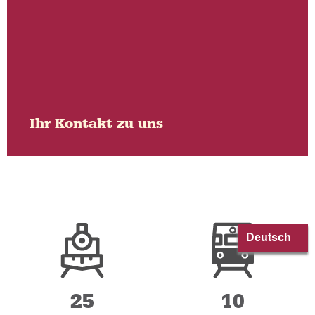
Ihr Kontakt zu uns
Tel.: 03943/558 151
Fax.: 03943/558 155
E-Mail:
vertrieb@hsb-wr.de
Kontaktformular
25
10