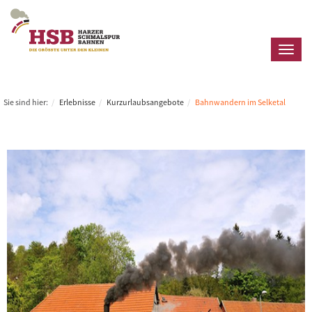
Toggl
naviga
Sie sind hier:
Erlebnisse
Kurzurlaubsangebote
Bahnwandern im Selketal