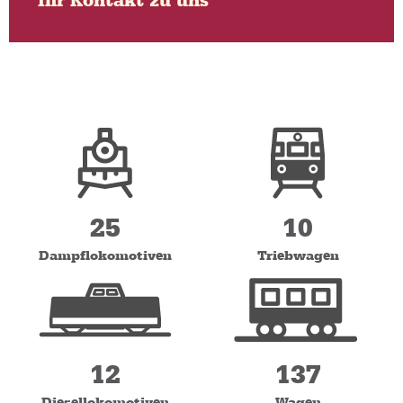
Ihr Kontakt zu uns
Tel.: 03943/558 158
Fax. 03943/558 155
E-Mail:
vertrieb@hsb-wr.de
Kontaktformular
25
10
Dampflokomotiven
Triebwagen
12
137
Diesellokomotiven
Wagen