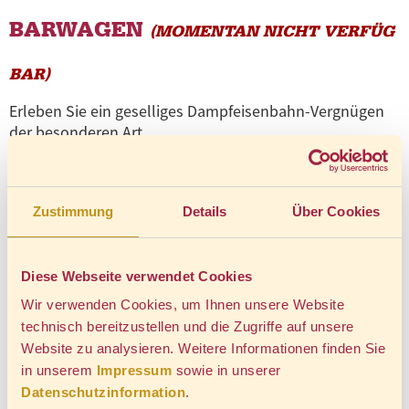
BARWAGEN
(MOMENTAN NICHT VERFÜG
BAR)
Erleben Sie ein geselliges Dampfeisenbahn-Vergnügen
der besonderen Art.
Für eine ganze besondere Atmosphäre in Ihrem
Charterzug kann unser Barwagen sorgen.
Meist ist er im Einsatz bei unseren Sonderzügen zu
Faust
Zustimmung
Details
Über Cookies
auf dem Brocken – Rocktheater
nach
Goethe.
Gern
können Sie diesen Barwagen auch für Ihren eigenen
Charterzug mieten. Er eignet sich besonders zur
Diese Webseite verwendet Cookies
Versorgung größerer oder auch kleinerer Gruppen und
Wir verwenden Cookies, um Ihnen unsere Website
verfügt über einen Tresen sowie einer großen Anrichte
technisch bereitzustellen und die Zugriffe auf unsere
für Buffets oder ähnliches. Die Anrichte bietet viel Platz
Website zu analysieren. Weitere Informationen finden Sie
und ist ebenso mit verschließbaren Unterschränken
in unserem
Impressum
sowie in unserer
ausgestattet.
Datenschutzinformation
.