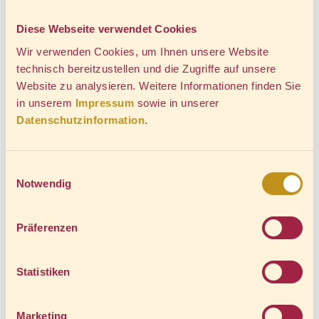
Diese Webseite verwendet Cookies
Wir bedanken uns für Ihr Verständnis
.
Wir verwenden Cookies, um Ihnen unsere Website
technisch bereitzustellen und die Zugriffe auf unsere
Website zu analysieren. Weitere Informationen finden Sie
in unserem
Impressum
sowie in unserer
Datenschutzinformation
.
Einwilligungsauswahl
Notwendig
AB 31.08. - 18.09.2026: FAHRPLAN
ANPASSUNGEN BROCKENBAHN
Präferenzen
& HARZQUERBAHN
Statistiken
Aufgrund von Bauarbeiten findet kein Zugverkehr
Marketing
zwischen Schierke und dem Brocken statt.