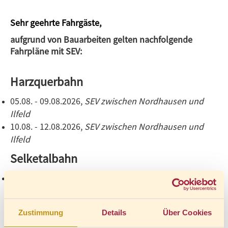
Sehr geehrte Fahrgäste,
aufgrund von Bauarbeiten gelten nachfolgende
Fahrpläne mit SEV:
Harzquerbahn
05.08. - 09.08.2026
,
SEV zwischen Nordhausen und
Ilfeld
10.08. - 12.08.2026
,
SEV zwischen Nordhausen und
Ilfeld
Selketalbahn
05.08.-12.08.2026
Bitte beachten Sie: Die Mitnahme von Fahrrädern ist
Zustimmung
Details
Über Cookies
im Schienenersatzverkehr leider nicht möglich.