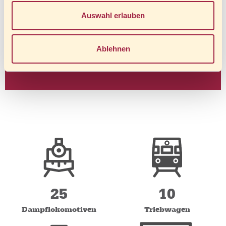
Auswahl erlauben
Ablehnen
Ihr Kontakt zu uns
Tel.: 03943/558 151
Fax.: 03943/558 148
E-Mail:
vertrieb@hsb-wr.de
Kontaktformular
25
10
Dampflokomotiven
Triebwagen