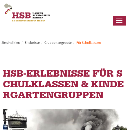
Toggl
naviga
Sie sind hier:
Erlebnisse
Gruppenangebote
Für Schulklassen
HSB-ERLEBNISSE FÜR S
CHULKLASSEN & KINDE
RGARTENGRUPPEN