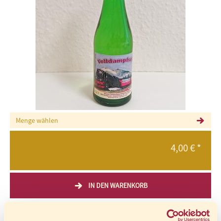
Menge wählen
4,00
€
*
IN DEN WARENKORB
*
inkl. MwSt., zzgl.
Versandkosten