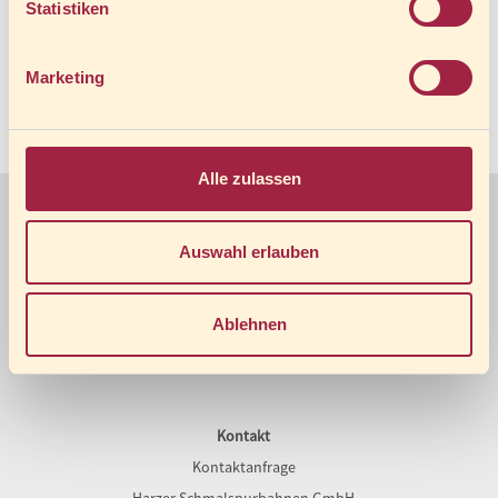
Statistiken
Rechtliches
Marketing
AGB
Widerrufsrecht
Datenschutz
Impressum
Alle zulassen
Service
Unternehmen
Aktuelle Fahrplanänderungen
Wir über uns
Auswahl erlauben
HSB vor Ort
Jobs und Karriere
FAQ - Häufig gestellte Fragen
Gesellschafter
Ablehnen
Downloads
Kontakt
Kontaktanfrage
Harzer Schmalspurbahnen GmbH