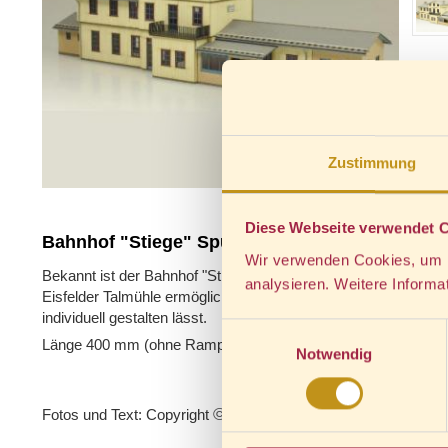
Zustimmung
Diese Webseite verwendet 
Bahnhof "Stiege" Spur H0
Wir verwenden Cookies, um Ih
Bekannt ist der Bahnhof "Stiege" durch seine Wendeschleife, d
analysieren. Weitere Informa
Eisfelder Talmühle ermöglicht. Das Modell entspricht dem heu
individuell gestalten lässt.
Einwilligungsauswahl
Länge 400 mm (ohne Rampe), 580 mm (mit Rampe), Tiefe 
Notwendig
©
Fotos und Text: Copyright
Die Modellbahnwerkstatt