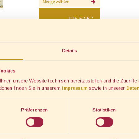
Menge wählen
125,50
€
*
IN DEN WARENKORB
Details
*
inkl. MwSt., zzgl.
Versandkosten
Cookies
nen unsere Website technisch bereitzustellen und die Zugriffe
ie eine schnelle Verbindung von der Selketalbahn hinunter zur
tionen finden Sie in unserem
Impressum
sowie in unserer
Daten
tigen Zustand. Zum Lieferumfang gehört eine Rampe, die sich
120 mm, Höhe 130 mm
Präferenzen
Statistiken