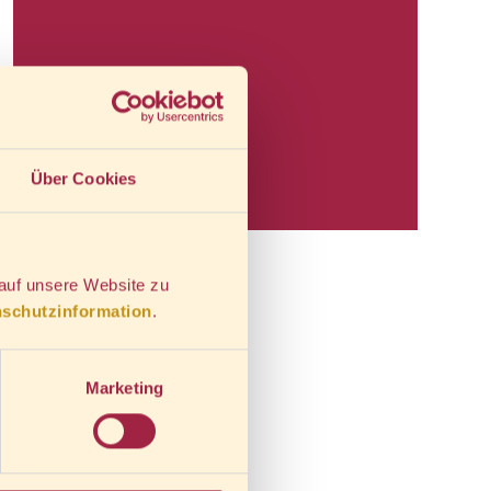
Rechtliches
Über Cookies
AGB
Widerrufsrecht
 auf unsere Website zu
Datenschutz
schutzinformation
.
Impressum
Marketing