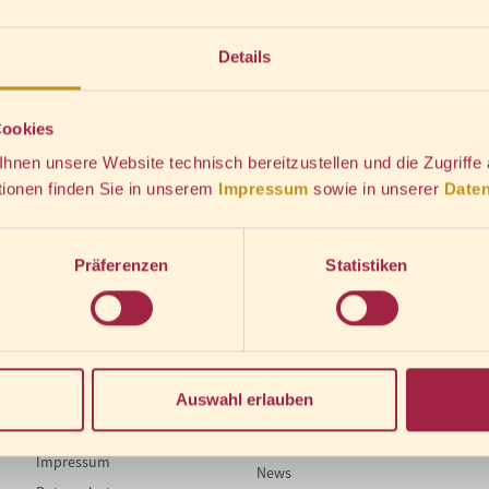
Menge wählen
Details
18,90
€
*
Cookies
IN DEN WARENKORB
nen unsere Website technisch bereitzustellen und die Zugriffe
tionen finden Sie in unserem
Impressum
sowie in unserer
Daten
*
inkl. MwSt., zzgl.
Versandkosten
ahrt mit dem Dampfzug" • in verschiedenen Farben und Größen verfügbar
Präferenzen
Statistiken
Auswahl erlauben
Rechtliches
Presse
Impressum
News