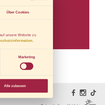
Über Cookies
 auf unsere Website zu
Rechtliches
schutzinformation
.
AGB
Widerrufsrecht
Marketing
Datenschutz
Impressum
Alle zulassen