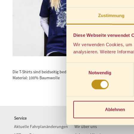
Zustimmung
Diese Webseite verwendet 
Wir verwenden Cookies, um Ih
analysieren. Weitere Informa
Einwilligungsauswahl
Die T-Shirts sind beidseitig bedruckt Motive: "Tunnelein- und ausf
Notwendig
Material: 100% Baumwolle
Ablehnen
Service
Unternehmen
Aktuelle Fahrplanänderungen
Wir über uns