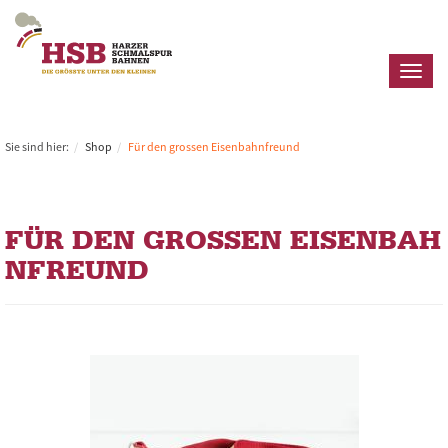
Toggl
naviga
Sie sind hier:
Shop
Für den grossen Eisenbahnfreund
FÜR DEN GROSSEN EISENBAH
NFREUND